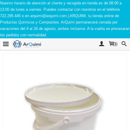
Nuestro horario de atención al cliente y recogida en tienda es de 08:00 a
13:00 de lunes a viernes. Puedes contactar con nosotros en el teléfono
722.295.445 o en
arquimi@arquimi.com
.| ARQUIMI, tu tienda online de
Productos Químicos y Composites. ArQuimi permanecerá cerrada por
vacaciones del 4 al 26 de agosto, ambos inclusive. A la vuelta se procesaran
los pedidos con normalidad.
0