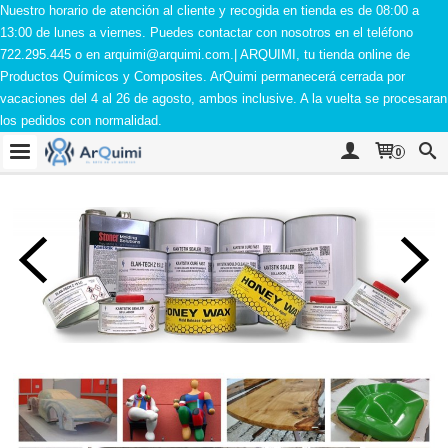
Nuestro horario de atención al cliente y recogida en tienda es de 08:00 a
13:00 de lunes a viernes. Puedes contactar con nosotros en el teléfono
722.295.445 o en
arquimi@arquimi.com
.| ARQUIMI, tu tienda online de
Productos Químicos y Composites. ArQuimi permanecerá cerrada por
vacaciones del 4 al 26 de agosto, ambos inclusive. A la vuelta se procesaran
los pedidos con normalidad.
0