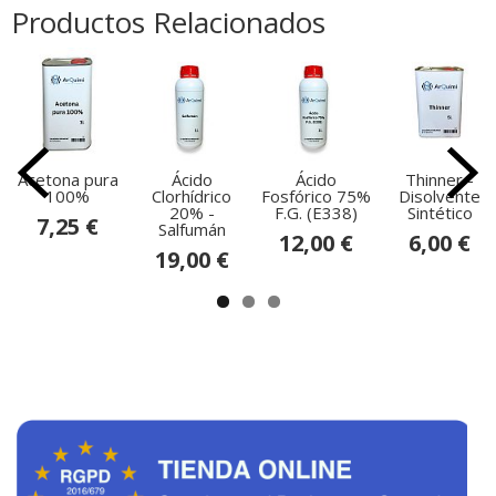
Productos Relacionados
Acetona pura
Ácido
Ácido
Thinner -
100%
Clorhídrico
Fosfórico 75%
Disolvente
20% -
F.G. (E338)
Sintético
7,25 €
Salfumán
12,00 €
6,00 €
19,00 €