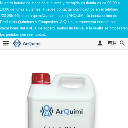
Nuestro horario de atención al cliente y recogida en tienda es de 08:00 a
13:00 de lunes a viernes. Puedes contactar con nosotros en el teléfono
722.295.445 o en
arquimi@arquimi.com
.| ARQUIMI, tu tienda online de
Productos Químicos y Composites. ArQuimi permanecerá cerrada por
vacaciones del 4 al 26 de agosto, ambos inclusive. A la vuelta se procesaran
los pedidos con normalidad.
0