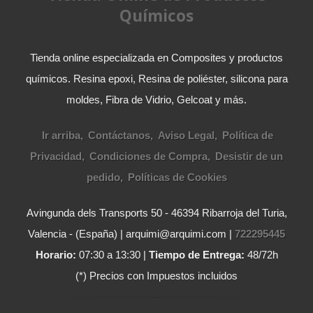
Químicos
Tienda online especializada en Composites y productos
químicos. Resina epoxi, Resina de poliéster, silicona para
moldes, Fibra de Vidrio, Gelcoat y más.
Ir arriba
Contáctanos
Aviso Legal
Política de
Privacidad
Condiciones de Compra
Desistir de un
pedido
Políticas de Cookies
Avingunda dels Transports 50 - 46394 Ribarroja del Turia,
Valencia - (España) | arquimi@arquimi.com |
722295445
Horario:
07:30 a 13:30 |
Tiempo de Entrega:
48/72h
(*) Precios con Impuestos incluidos