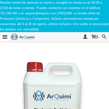
Nuestro horario de atención al cliente y recogida en tienda es de 08:00 a
13:00 de lunes a viernes. Puedes contactar con nosotros en el teléfono
722.295.445 o en
arquimi@arquimi.com
.| ARQUIMI, tu tienda online de
Productos Químicos y Composites. ArQuimi permanecerá cerrada por
vacaciones del 4 al 26 de agosto, ambos inclusive. A la vuelta se procesaran
los pedidos con normalidad.
0