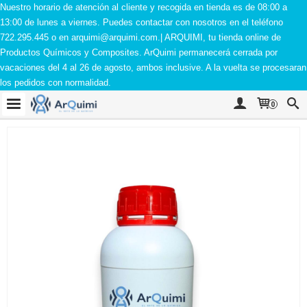
Nuestro horario de atención al cliente y recogida en tienda es de 08:00 a
13:00 de lunes a viernes. Puedes contactar con nosotros en el teléfono
722.295.445 o en
arquimi@arquimi.com
.| ARQUIMI, tu tienda online de
Productos Químicos y Composites. ArQuimi permanecerá cerrada por
vacaciones del 4 al 26 de agosto, ambos inclusive. A la vuelta se procesaran
los pedidos con normalidad.
0