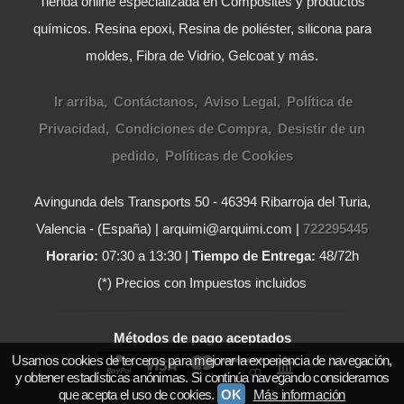
Tienda online especializada en Composites y productos
químicos. Resina epoxi, Resina de poliéster, silicona para
moldes, Fibra de Vidrio, Gelcoat y más.
Ir arriba
Contáctanos
Aviso Legal
Política de
Privacidad
Condiciones de Compra
Desistir de un
pedido
Políticas de Cookies
Avingunda dels Transports 50 - 46394 Ribarroja del Turia,
Valencia - (España) | arquimi@arquimi.com |
722295445
Horario:
07:30 a 13:30 |
Tiempo de Entrega:
48/72h
(*) Precios con Impuestos incluidos
Métodos de pago aceptados
Usamos cookies de terceros para mejorar la experiencia de navegación,
y obtener estadísticas anónimas. Si continúa navegando consideramos
que acepta el uso de cookies.
OK
Más información