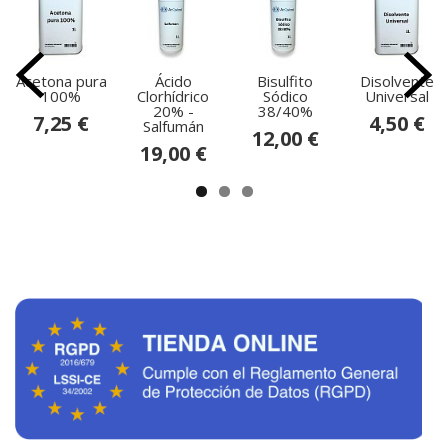
Acetona pura
Ácido
Bisulfito
Disolvente
100%
Clorhídrico
Sódico
Universal
20% -
38/40%
7,25 €
4,50 €
Salfumán
12,00 €
19,00 €