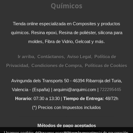
Químicos
Tienda online especializada en Composites y productos
químicos. Resina epoxi, Resina de poliéster, silicona para
moldes, Fibra de Vidrio, Gelcoat y más.
Ir arriba
Contáctanos
Aviso Legal
Política de
Privacidad
Condiciones de Compra
Políticas de Cookies
Avingunda dels Transports 50 - 46394 Ribarroja del Turia,
Valencia - (España) | arquimi@arquimi.com |
722295445
Horario:
07:30 a 13:30 |
Tiempo de Entrega:
48/72h
(*) Precios con Impuestos incluidos
Métodos de pago aceptados
Usamos cookies de terceros para mejorar la experiencia de navegación,