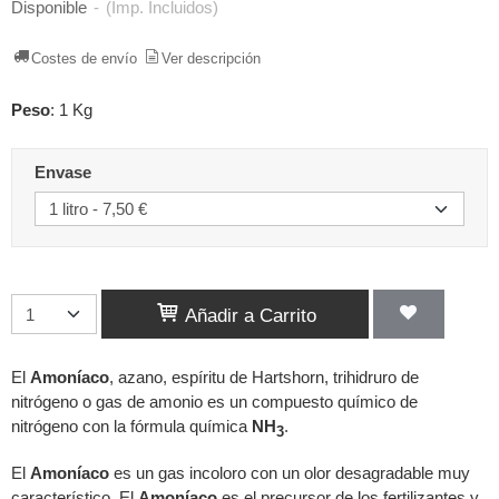
Disponible
-
(Imp. Incluidos)
Costes de envío
Ver descripción
Peso
:
1 Kg
Envase
Añadir a Carrito
El
Amoníaco
, azano, espíritu de Hartshorn, trihidruro de
nitrógeno o gas de amonio es un compuesto químico de
nitrógeno con la fórmula química
NH
.
3
El
Amoníaco
es un gas incoloro con un olor desagradable muy
característico. El
Amoníaco
es el precursor de los fertilizantes y