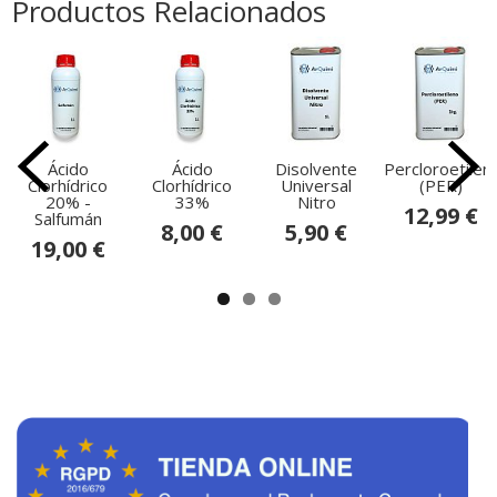
Productos Relacionados
Ácido
Ácido
Disolvente
Percloroetilen
Clorhídrico
Clorhídrico
Universal
(PER)
20% -
33%
Nitro
12,99 €
Salfumán
8,00 €
5,90 €
19,00 €