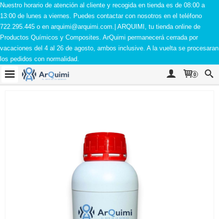
Nuestro horario de atención al cliente y recogida en tienda es de 08:00 a
13:00 de lunes a viernes. Puedes contactar con nosotros en el teléfono
722.295.445 o en
arquimi@arquimi.com
.| ARQUIMI, tu tienda online de
Productos Químicos y Composites. ArQuimi permanecerá cerrada por
vacaciones del 4 al 26 de agosto, ambos inclusive. A la vuelta se procesaran
los pedidos con normalidad.
0