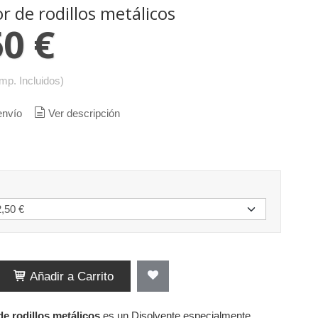
r de rodillos metálicos
50 €
Imp. Incluidos)
envío
Ver descripción
Añadir a Carrito
e rodillos metálicos
es un Disolvente especialmente