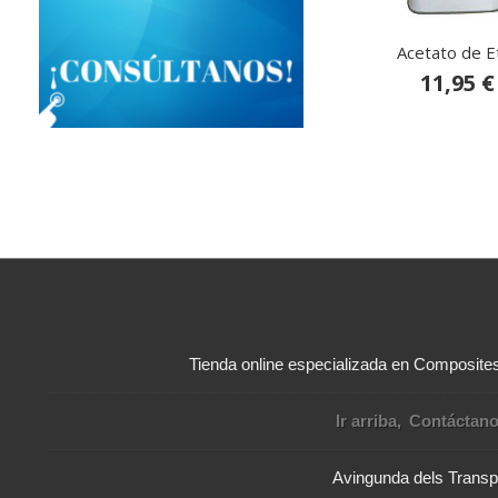
Acetato de Et
11,95 €
Tienda online especializada en Composites 
Ir arriba
Contáctan
Avingunda dels Transpo