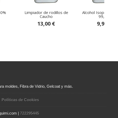
00%
Limpiador de rodillos de
Alcohol Isopropílico
Caucho
99,9%
13,00 €
9,95 €
ra moldes, Fibra de Vidrio, Gelcoat y más.
Políticas de Cookies
rquimi.com |
722295445