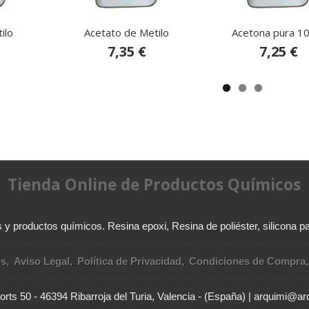
ilo
Acetato de Metilo
Acetona pura 1
7,35 €
7,25 €
Tienda Online de Productos Químicos
y productos químicos. Resina epoxi, Resina de poliéster, silicona pa
os
Aviso Legal
Política de Privacidad
Condiciones de Compra
rts 50 - 46394 Ribarroja del Turia, Valencia - (España) | arquimi@a