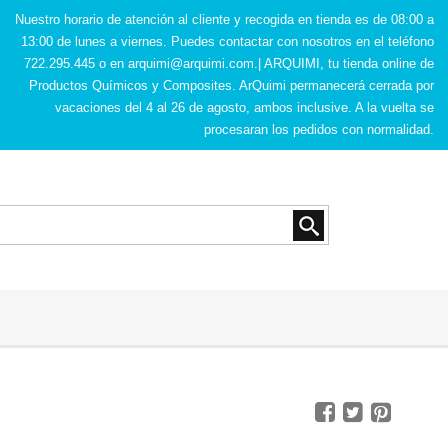
Nuestro horario de atención al cliente y recogida en tienda es de 08:00 a
13:00 de lunes a viernes. Puedes contactar con nosotros en el teléfono
722.295.445 o en
arquimi@arquimi.com
.| ARQUIMI, tu tienda online de
Productos Químicos y Composites. ArQuimi permanecerá cerrada por
vacaciones del 4 al 26 de agosto, ambos inclusive. A la vuelta se
procesaran los pedidos con normalidad.