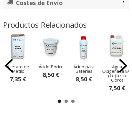
Costes de Envío
Productos Relacionados
Acetato de
Ácido Bórico
Ácido para
Agua
Metilo
Baterías
Oxigenada 8%
8,50 €
(Lejía sin
7,35 €
8,50 €
Cloro)
7,50 €