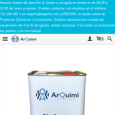
Nuestro horario de atención al cliente y recogida en tienda es de 08:00 a
13:00 de lunes a viernes. Puedes contactar con nosotros en el teléfono
722.295.445 o en
arquimi@arquimi.com
.| ARQUIMI, tu tienda online de
Productos Químicos y Composites. ArQuimi permanecerá cerrada por
vacaciones del 4 al 26 de agosto, ambos inclusive. A la vuelta se procesaran
los pedidos con normalidad.
0