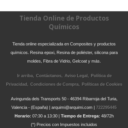
Tienda Online de Productos
Químicos
Tienda online especializada en Composites y productos
químicos. Resina epoxi, Resina de poliéster, silicona para
moldes, Fibra de Vidrio, Gelcoat y más.
Ir arriba
Contáctanos
Aviso Legal
Política de
Privacidad
Condiciones de Compra
Políticas de Cookies
Avingunda dels Transports 50 - 46394 Ribarroja del Turia,
Valencia - (España) | arquimi@arquimi.com |
722295445
Horario:
07:30 a 13:30 |
Tiempo de Entrega:
48/72h
(*) Precios con Impuestos incluidos