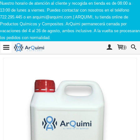
Nuestro horario de atención al cliente y recogida en tienda es de 08:00 a
13:00 de lunes a viernes. Puedes contactar con nosotros en el teléfono
722.295.445 o en
arquimi@arquimi.com
.| ARQUIMI, tu tienda online de
Productos Químicos y Composites. ArQuimi permanecerá cerrada por
vacaciones del 4 al 26 de agosto, ambos inclusive. A la vuelta se procesaran
los pedidos con normalidad.
0