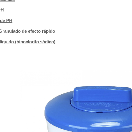
PH
 de PH
ranulado de efecto rápido
líquido (hipoclorito sódico)