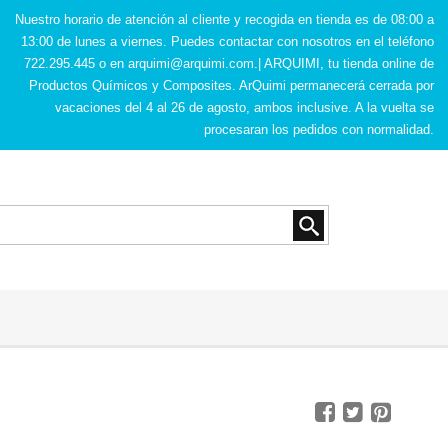
Nuestro horario de atención al cliente y recogida en tienda es de 08:00 a
13:00 de lunes a viernes. Puedes contactar con nosotros en el teléfono
722.295.445 o en
arquimi@arquimi.com
.| ARQUIMI, tu tienda online de
Productos Químicos y Composites. ArQuimi permanecerá cerrada por
vacaciones del 4 al 26 de agosto, ambos inclusive. A la vuelta se
procesaran los pedidos con normalidad.