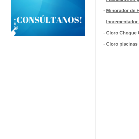
-
Minorador de 
-
Incrementador
-
Cloro Choque G
-
Cloro piscinas 