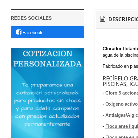
REDES SOCIALES
DESCRIPCI
Facebook
Clorador flotant
agua de la piscina
Fabricado en plást
RECÍBELO GR
PISCINAS, I
-
Cloro 5 accion
-
Oxigeno activo
-
Antialgas/Algic
-
Floculante liqu
-
Floculante en p