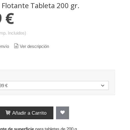
 Flotante Tableta 200 gr.
 €
Imp. Incluidos)
envío
Ver descripción
Añadir a Carrito
nte de superficie
para tabletas de 200 g.