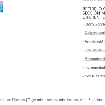
RECÍBELO 
SECCIÓN M
DIFERENTE
-
Cloro 5 acc
-
Oxigeno act
-
Antialgas/Al
-
Floculante l
-
Minorador d
-
Incrementad
- Consulte m
ento de Piscinas
|
Tags:
mini-piscinas
minipiscinas
cloro-5-accione