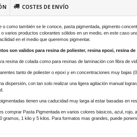
ÓN
COSTES DE ENVÍO
te o como también se le conoce, pasta pigmentada, pigmento concent
 o varios productos colorantes sólidos en un medio, en este caso una r
acilidad en el medio que queremos pigmentar.
os son validos para resina de poliester, resina epoxi, resina de 
ara resina de colada como para resinas de laminación con fibra de vid
arentes tanto de poliester o epoxi y en concentraciones muy bajas (
 dispersión, con tan solo realizar una ligera agitación manual lograra
d.
pigmentadas tienen una caducidad muy larga al estar basadas en res
 comprar Pasta Pigmentada en varios colores básicos, azul, rojo, am
0 gramos, 1 kilo y 5 kilos. Para formatos mas grandes, puede poners