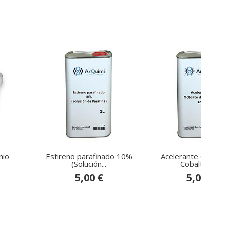
nio
Estireno parafinado 10%
Acelerante Octoat
(Solución...
Cobalto 6%
5,00 €
5,00 €