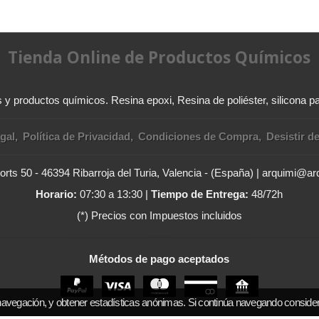
Tienda Online de Productos Químicos
y productos químicos. Resina epoxi, Resina de poliéster, silicona pa
gal
Política de Privacidad
Condiciones de Compra
Desistir d
rts 50 - 46394 Ribarroja del Turia, Valencia - (España) | arquimi@a
Horario:
07:30 a 13:30 |
Tiempo de Entrega:
48/72h
(*) Precios con Impuestos incluidos
Métodos de pago aceptados
navegación, y obtener estadísticas anónimas. Si continúa navegando conside