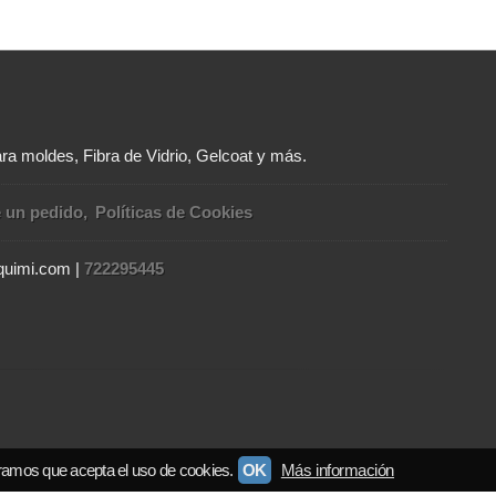
ra moldes, Fibra de Vidrio, Gelcoat y más.
e un pedido
Políticas de Cookies
rquimi.com |
722295445
ramos que acepta el uso de cookies.
OK
Más información