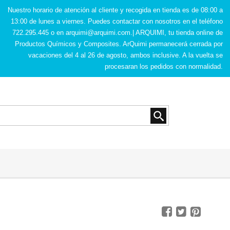
Nuestro horario de atención al cliente y recogida en tienda es de 08:00 a
13:00 de lunes a viernes. Puedes contactar con nosotros en el teléfono
722.295.445 o en
arquimi@arquimi.com
.| ARQUIMI, tu tienda online de
Productos Químicos y Composites. ArQuimi permanecerá cerrada por
vacaciones del 4 al 26 de agosto, ambos inclusive. A la vuelta se
procesaran los pedidos con normalidad.