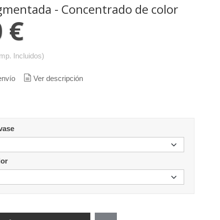
gmentada - Concentrado de color
 €
Imp. Incluidos)
envío
Ver descripción
nvase
lor