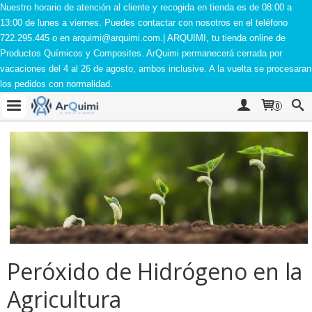
Nuestro horario de atención al cliente y recogida en tienda es de 08:00 a
13:00 de lunes a viernes. Puedes contactar con nosotros en el teléfono
722.295.445 o en
arquimi@arquimi.com
.| ARQUIMI, tu tienda online de
Productos Químicos y Composites. ArQuimi permanecerá cerrada por
vacaciones del 4 al 26 de agosto, ambos inclusive. A la vuelta se procesaran
los pedidos con normalidad.
0
Peróxido de Hidrógeno en la
Agricultura