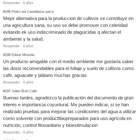
Responder
·
6 años
#195
Pedro nel Castellanos parra
Mejor alternativa para la produccion de cultivos se constituye en
una agricultura sana, su uso se debe promover con celeridad
evitando ek uso indiscriminado de plaguicidas q afectan el
ambiente y la salud.
Responder
·
6 años
#196
Edwar Miranda
Un producto amigable con el medio ambiente me gustaría saber
las dosis recomendables para el follaje y suelo de cultivos como
café, aguacate y plátano muchas gracias
Responder
·
6 años
#197
Julian Bran Calle
Buenas tardes, agradezco la publicación del documento de gran
interés e importancia coyuntural. Me pueden indicar, si se han
realizado pruebas para mejorar las condiciones del agua a utilizar
como solvente con producttbiopreparados para uso agrícola en
nutrición, control fitosanitario y bioestimulacion
Responder
·
6 años