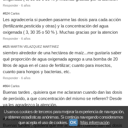
Responder
·
6 años
#824
Carlos
Les agradecería si pueden pasarme las dosis para cada acción
(fertilizante,pesticida y otras) y la concentración del agua
oxigenada ( 3, 30 35 o 50 % ). Muchas gracias por la atencion
Responder
·
6 años
#825
MARTIN VELAZQUEZ MARTINEZ
siembro alrededor de una hectárea de maíz...me gustaría saber
qué proporción de agua oxigenada agrego a una bomba de 20
litros de agua en el caso de fertilizar; cuanto para insectos,
cuanto para hongos y bacterias, etc.
Responder
·
6 años
#864
Carlos
Buenas tardes , quisiera que me aclararan cuando dan las dosis
de peróxido, a que concentración del mismo se refieren? Desde
ya les agradezco la atención.
Usamos cookies de terceros para mejorar la experiencia de navegación,
Responder
·
6 años
y obtener estadísticas anónimas. Si continúa navegando consideramos
#865
Carlos
que acepta el uso de cookies.
OK
Más información
Buenas tardes , quisiera que me aclararan cuando dan las dosis