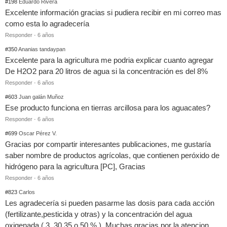
#198
Eduardo Rivera
Excelente información gracias si pudiera recibir en mi correo mas
como esta lo agradecería
Responder
·
6 años
#350
Ananias tandaypan
Excelente para la agricultura me podria explicar cuanto agregar
De H2O2 para 20 litros de agua si la concentración es del 8%
Responder
·
6 años
#603
Juan galán Muñoz
Ese producto funciona en tierras arcillosa para los aguacates?
Responder
·
6 años
#699
Oscar Pérez V.
Gracias por compartir interesantes publicaciones, me gustaría
saber nombre de productos agrícolas, que contienen peróxido de
hidrógeno para la agricultura [PC], Gracias
Responder
·
6 años
#823
Carlos
Les agradecería si pueden pasarme las dosis para cada acción
(fertilizante,pesticida y otras) y la concentración del agua
oxigenada ( 3, 30 35 o 50 % ). Muchas gracias por la atencion