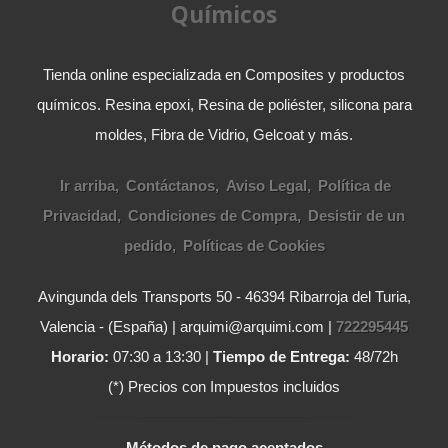
Químicos
Tienda online especializada en Composites y productos
químicos. Resina epoxi, Resina de poliéster, silicona para
moldes, Fibra de Vidrio, Gelcoat y más.
Ir arriba
Contáctanos
Aviso Legal
Política de
Privacidad
Condiciones de Compra
Desistir de un
pedido
Políticas de Cookies
Avingunda dels Transports 50 - 46394 Ribarroja del Turia,
Valencia - (España) | arquimi@arquimi.com |
722295445
Horario:
07:30 a 13:30 |
Tiempo de Entrega:
48/72h
(*) Precios con Impuestos incluidos
Métodos de pago aceptados