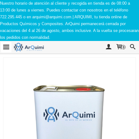
Nuestro horario de atención al cliente y recogida en tienda es de 08:00 a
13:00 de lunes a viernes. Puedes contactar con nosotros en el teléfono
722.295.445 o en
arquimi@arquimi.com
.| ARQUIMI, tu tienda online de
Productos Químicos y Composites. ArQuimi permanecerá cerrada por
vacaciones del 4 al 26 de agosto, ambos inclusive. A la vuelta se procesaran
los pedidos con normalidad.
0