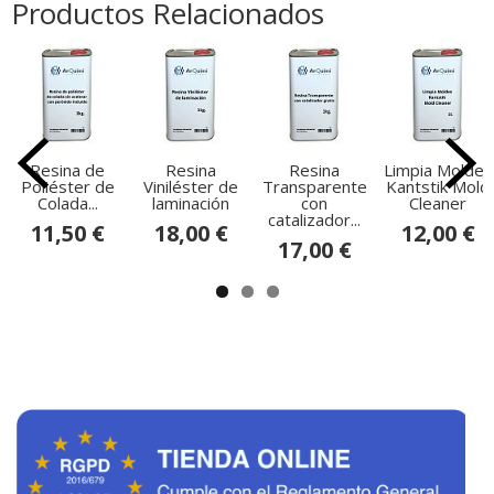
Productos Relacionados
Resina de
Resina
Resina
Limpia Moldes
Poliéster de
Viniléster de
Transparente
Kantstik Mold
Colada...
laminación
con
Cleaner
catalizador...
11,50 €
18,00 €
12,00 €
17,00 €