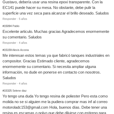
Gustavo, debería usar una resina epoxi transparente. Con la
EC141 puede hacer su mesa. No obstante, debe pulir la
superficie una vez seca para alcanzar el brillo deseado. Saludos
Responder
·
5 años
#15094
Pablo
Excelente articulo. Muchas gracias Agradecemos enormemente
su comentario. Saludos
Responder
·
4 años
#15159
Alexis Acosta
Me interesan estos temas ya que fabricó tanques industriales en
compositor. Gracias Estimado cliente, agradecemos
enormemente su comentario. Si necesita ampliar ulguna
información, no dude en ponerse en contacto con nosotros.
Saludos
Responder
·
4 años
#15325
Selene diaz
Yo tengo una duda Yo tengo resina de poliester Pero esta como
molida no se si alguien me la pudiera comprar mas inf al correo
motoroladc153@gmail.com
Hola, buenos días. Debe tener una
resina es escamas o polvo que debe diluirse con estireno para