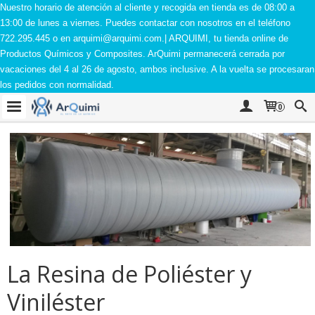
Nuestro horario de atención al cliente y recogida en tienda es de 08:00 a
13:00 de lunes a viernes. Puedes contactar con nosotros en el teléfono
722.295.445 o en
arquimi@arquimi.com
.| ARQUIMI, tu tienda online de
Productos Químicos y Composites. ArQuimi permanecerá cerrada por
vacaciones del 4 al 26 de agosto, ambos inclusive. A la vuelta se procesaran
los pedidos con normalidad.
0
La Resina de Poliéster y
Viniléster