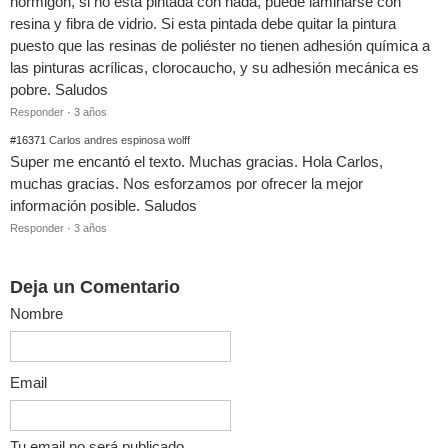
hormigón, si no esta pintada con nada, puede laminarse con
resina y fibra de vidrio. Si esta pintada debe quitar la pintura
puesto que las resinas de poliéster no tienen adhesión química a
las pinturas acrílicas, clorocaucho, y su adhesión mecánica es
pobre. Saludos
Responder
·
3 años
#16371
Carlos andres espinosa wolff
Super me encantó el texto. Muchas gracias. Hola Carlos,
muchas gracias. Nos esforzamos por ofrecer la mejor
información posible. Saludos
Responder
·
3 años
Deja un Comentario
Nombre
Email
Tu email no será publicado