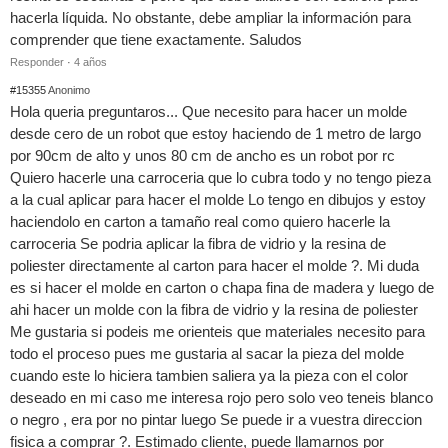
hacerla líquida. No obstante, debe ampliar la información para
comprender que tiene exactamente. Saludos
Responder
·
4 años
#15355
Anonimo
Hola queria preguntaros... Que necesito para hacer un molde
desde cero de un robot que estoy haciendo de 1 metro de largo
por 90cm de alto y unos 80 cm de ancho es un robot por rc
Quiero hacerle una carroceria que lo cubra todo y no tengo pieza
a la cual aplicar para hacer el molde Lo tengo en dibujos y estoy
haciendolo en carton a tamaño real como quiero hacerle la
carroceria Se podria aplicar la fibra de vidrio y la resina de
poliester directamente al carton para hacer el molde ?. Mi duda
es si hacer el molde en carton o chapa fina de madera y luego de
ahi hacer un molde con la fibra de vidrio y la resina de poliester
Me gustaria si podeis me orienteis que materiales necesito para
todo el proceso pues me gustaria al sacar la pieza del molde
cuando este lo hiciera tambien saliera ya la pieza con el color
deseado en mi caso me interesa rojo pero solo veo teneis blanco
o negro , era por no pintar luego Se puede ir a vuestra direccion
fisica a comprar ?. Estimado cliente, puede llamarnos por