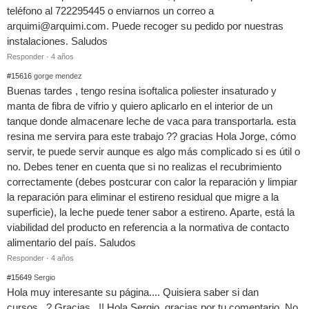
teléfono al 722295445 o enviarnos un correo a
arquimi@arquimi.com
. Puede recoger su pedido por nuestras
instalaciones. Saludos
Responder
·
4 años
#15616
gorge mendez
Buenas tardes , tengo resina isoftalica poliester insaturado y
manta de fibra de vifrio y quiero aplicarlo en el interior de un
tanque donde almacenare leche de vaca para transportarla. esta
resina me servira para este trabajo ?? gracias Hola Jorge, cómo
servir, te puede servir aunque es algo más complicado si es útil o
no. Debes tener en cuenta que si no realizas el recubrimiento
correctamente (debes postcurar con calor la reparación y limpiar
la reparación para eliminar el estireno residual que migre a la
superficie), la leche puede tener sabor a estireno. Aparte, está la
viabilidad del producto en referencia a la normativa de contacto
alimentario del país. Saludos
Responder
·
4 años
#15649
Sergio
Hola muy interesante su página.... Quisiera saber si dan
cursos...? Gracias...!! Hola Sergio, gracias por tu comentario. No