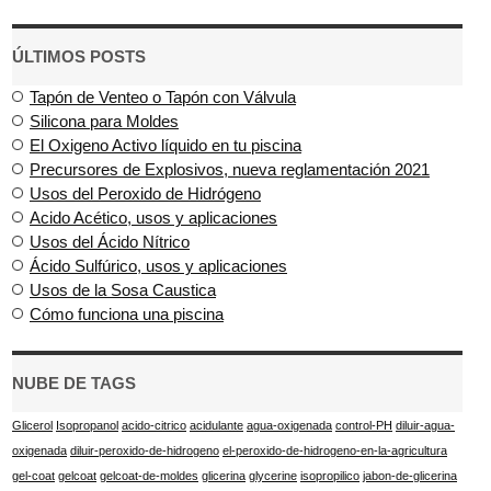
ÚLTIMOS POSTS
Tapón de Venteo o Tapón con Válvula
Silicona para Moldes
El Oxigeno Activo líquido en tu piscina
Precursores de Explosivos, nueva reglamentación 2021
Usos del Peroxido de Hidrógeno
Acido Acético, usos y aplicaciones
Usos del Ácido Nítrico
Ácido Sulfúrico, usos y aplicaciones
Usos de la Sosa Caustica
Cómo funciona una piscina
NUBE DE TAGS
Glicerol
Isopropanol
acido-citrico
acidulante
agua-oxigenada
control-PH
diluir-agua-
oxigenada
diluir-peroxido-de-hidrogeno
el-peroxido-de-hidrogeno-en-la-agricultura
gel-coat
gelcoat
gelcoat-de-moldes
glicerina
glycerine
isopropilico
jabon-de-glicerina