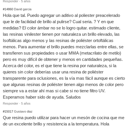
Responder
·
5 años
#14860
David garcia
Hola que tal. Puedo agregar un aditivo al poliester preacelerado
que le de facilidad de brillo al pulirse? Cual seria. ? Y en que
medidas? El color ámbar no se lo logro quitar. estimado cliente,
las resinas vinilester tienen por naturaleza un brillo elevado, las
Isoftálicas algo menos y las resinas de poliéster ortoftálicas
menos. Para aumentar el brillo puedes mezclarlas entre ellas, se
transfieren sus propiedades o usar MMA (metacrilato de metilo)
pero es muy difícil de obtener y menos en cantidades pequeñas.
Acerca del color, es el que tiene la resina por naturaleza, si la
quieres sin color deberías usar una resina de poliéster
transparente para oclusiones, es la vía mas fácil aunque es cierto
que algunas resinas de poliéster tienen algo menos de color pero
siempre va a estar ahí mas si cabe si no tiene filtro UV.
Esperamos haber sido de ayuda. Saludos
Responder
·
5 años
#15017
Gustavo diaz
Que resina puedo utilizar para hacer un mesón de cocina que me
de un excelente brillo y resistencia a la temperatura. Hola