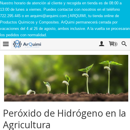
Nuestro horario de atención al cliente y recogida en tienda es de 08:00 a
13:00 de lunes a viernes. Puedes contactar con nosotros en el teléfono
722.295.445 o en
arquimi@arquimi.com
.| ARQUIMI, tu tienda online de
Productos Químicos y Composites. ArQuimi permanecerá cerrada por
vacaciones del 4 al 26 de agosto, ambos inclusive. A la vuelta se procesaran
los pedidos con normalidad.
0
Peróxido de Hidrógeno en la
Agricultura