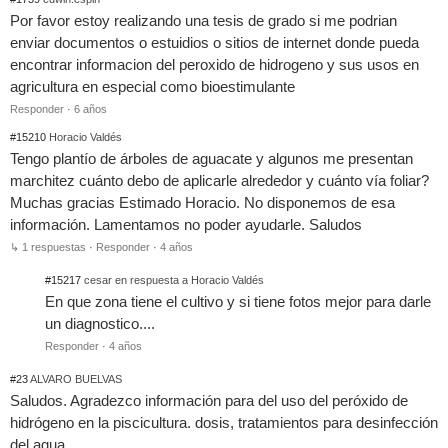
Por favor estoy realizando una tesis de grado si me podrian
enviar documentos o estuidios o sitios de internet donde pueda
encontrar informacion del peroxido de hidrogeno y sus usos en
agricultura en especial como bioestimulante
Responder
·
6 años
#15210
Horacio Valdés
Tengo plantío de árboles de aguacate y algunos me presentan
marchitez cuánto debo de aplicarle alrededor y cuánto vía foliar?
Muchas gracias Estimado Horacio. No disponemos de esa
información. Lamentamos no poder ayudarle. Saludos
↳ 1 respuestas
·
Responder
·
4 años
#15217
cesar en respuesta a Horacio Valdés
En que zona tiene el cultivo y si tiene fotos mejor para darle
un diagnostico....
Responder
·
4 años
#23
ALVARO BUELVAS
Saludos. Agradezco información para del uso del peróxido de
hidrógeno en la piscicultura. dosis, tratamientos para desinfección
del agua