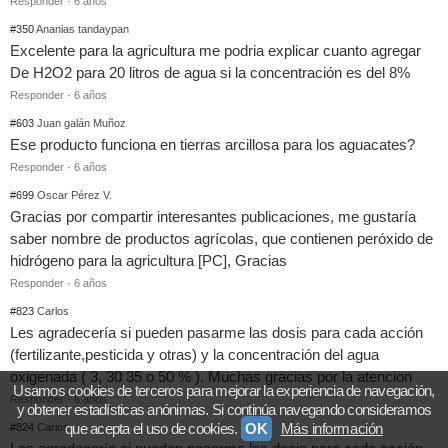
Responder
·
6 años
#350
Ananias tandaypan
Excelente para la agricultura me podria explicar cuanto agregar
De H2O2 para 20 litros de agua si la concentración es del 8%
Responder
·
6 años
#603
Juan galán Muñoz
Ese producto funciona en tierras arcillosa para los aguacates?
Responder
·
6 años
#699
Oscar Pérez V.
Gracias por compartir interesantes publicaciones, me gustaría
saber nombre de productos agrícolas, que contienen peróxido de
hidrógeno para la agricultura [PC], Gracias
Responder
·
6 años
#823
Carlos
Les agradecería si pueden pasarme las dosis para cada acción
(fertilizante,pesticida y otras) y la concentración del agua
oxigenada ( 3, 30 35 o 50 % ). Muchas gracias por la atencion
Usamos cookies de terceros para mejorar la experiencia de navegación,
Responder
·
6 años
y obtener estadísticas anónimas. Si continúa navegando consideramos
que acepta el uso de cookies.
OK
Más información
#824
Carlos