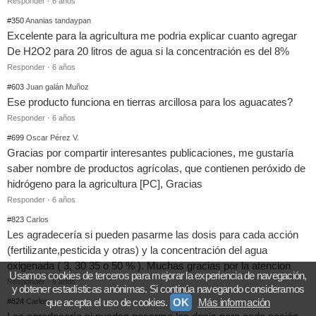
Responder
·
6 años
#350
Ananias tandaypan
Excelente para la agricultura me podria explicar cuanto agregar
De H2O2 para 20 litros de agua si la concentración es del 8%
Responder
·
6 años
#603
Juan galán Muñoz
Ese producto funciona en tierras arcillosa para los aguacates?
Responder
·
6 años
#699
Oscar Pérez V.
Gracias por compartir interesantes publicaciones, me gustaría
saber nombre de productos agrícolas, que contienen peróxido de
hidrógeno para la agricultura [PC], Gracias
Responder
·
6 años
#823
Carlos
Les agradecería si pueden pasarme las dosis para cada acción
(fertilizante,pesticida y otras) y la concentración del agua
oxigenada ( 3, 30 35 o 50 % ). Muchas gracias por la atencion
Usamos cookies de terceros para mejorar la experiencia de navegación,
Responder
·
6 años
y obtener estadísticas anónimas. Si continúa navegando consideramos
que acepta el uso de cookies.
OK
Más información
#824
Carlos