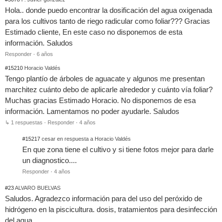
Hola.. donde puedo encontrar la dosificación del agua oxigenada
para los cultivos tanto de riego radicular como foliar??? Gracias
Estimado cliente, En este caso no disponemos de esta
información. Saludos
Responder
·
6 años
#15210
Horacio Valdés
Tengo plantío de árboles de aguacate y algunos me presentan
marchitez cuánto debo de aplicarle alrededor y cuánto vía foliar?
Muchas gracias Estimado Horacio. No disponemos de esa
información. Lamentamos no poder ayudarle. Saludos
↳ 1 respuestas
·
Responder
·
4 años
#15217
cesar en respuesta a Horacio Valdés
En que zona tiene el cultivo y si tiene fotos mejor para darle
un diagnostico....
Responder
·
4 años
#23
ALVARO BUELVAS
Saludos. Agradezco información para del uso del peróxido de
hidrógeno en la piscicultura. dosis, tratamientos para desinfección
del agua