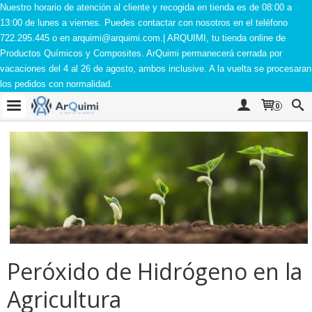
Nuestro horario de atención al cliente y recogida en tienda es de 08:00 a
13:00 de lunes a viernes. Puedes contactar con nosotros en el teléfono
722.295.445 o en
arquimi@arquimi.com
.| ARQUIMI, tu tienda online de
Productos Químicos y Composites. ArQuimi permanecerá cerrada por
vacaciones del 4 al 26 de agosto, ambos inclusive. A la vuelta se procesaran
los pedidos con normalidad.
0
Peróxido de Hidrógeno en la
Agricultura