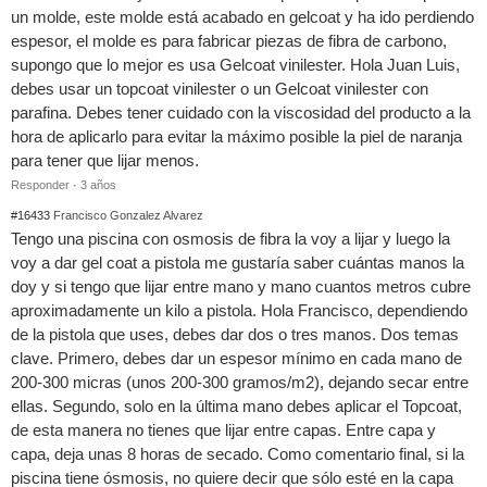
un molde, este molde está acabado en gelcoat y ha ido perdiendo
espesor, el molde es para fabricar piezas de fibra de carbono,
supongo que lo mejor es usa Gelcoat vinilester. Hola Juan Luis,
debes usar un topcoat vinilester o un Gelcoat vinilester con
parafina. Debes tener cuidado con la viscosidad del producto a la
hora de aplicarlo para evitar la máximo posible la piel de naranja
para tener que lijar menos.
Responder
·
3 años
#16433
Francisco Gonzalez Alvarez
Tengo una piscina con osmosis de fibra la voy a lijar y luego la
voy a dar gel coat a pistola me gustaría saber cuántas manos la
doy y si tengo que lijar entre mano y mano cuantos metros cubre
aproximadamente un kilo a pistola. Hola Francisco, dependiendo
de la pistola que uses, debes dar dos o tres manos. Dos temas
clave. Primero, debes dar un espesor mínimo en cada mano de
200-300 micras (unos 200-300 gramos/m2), dejando secar entre
ellas. Segundo, solo en la última mano debes aplicar el Topcoat,
de esta manera no tienes que lijar entre capas. Entre capa y
capa, deja unas 8 horas de secado. Como comentario final, si la
piscina tiene ósmosis, no quiere decir que sólo esté en la capa