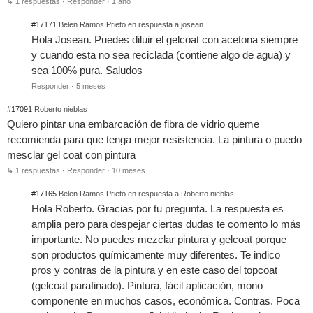
↳ 1 respuestas
·
Responder
·
1 año
#17171
Belen Ramos Prieto en respuesta a josean
Hola Josean. Puedes diluir el gelcoat con acetona siempre
y cuando esta no sea reciclada (contiene algo de agua) y
sea 100% pura. Saludos
Responder
·
5 meses
#17091
Roberto nieblas
Quiero pintar una embarcación de fibra de vidrio queme
recomienda para que tenga mejor resistencia. La pintura o puedo
mesclar gel coat con pintura
↳ 1 respuestas
·
Responder
·
10 meses
#17165
Belen Ramos Prieto en respuesta a Roberto nieblas
Hola Roberto. Gracias por tu pregunta. La respuesta es
amplia pero para despejar ciertas dudas te comento lo más
importante. No puedes mezclar pintura y gelcoat porque
son productos químicamente muy diferentes. Te indico
pros y contras de la pintura y en este caso del topcoat
(gelcoat parafinado). Pintura, fácil aplicación, mono
componente en muchos casos, económica. Contras. Poca