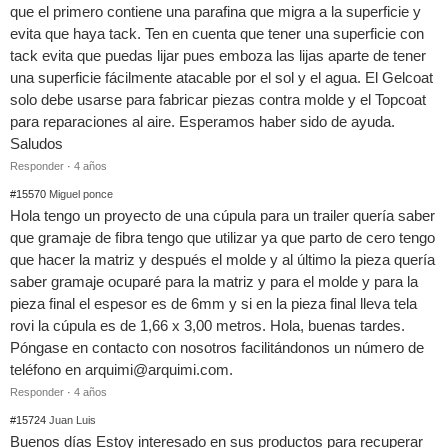
que el primero contiene una parafina que migra a la superficie y
evita que haya tack. Ten en cuenta que tener una superficie con
tack evita que puedas lijar pues emboza las lijas aparte de tener
una superficie fácilmente atacable por el sol y el agua. El Gelcoat
solo debe usarse para fabricar piezas contra molde y el Topcoat
para reparaciones al aire. Esperamos haber sido de ayuda.
Saludos
Responder
·
4 años
#15570
Miguel ponce
Hola tengo un proyecto de una cúpula para un trailer quería saber
que gramaje de fibra tengo que utilizar ya que parto de cero tengo
que hacer la matriz y después el molde y al último la pieza quería
saber gramaje ocuparé para la matriz y para el molde y para la
pieza final el espesor es de 6mm y si en la pieza final lleva tela
rovi la cúpula es de 1,66 x 3,00 metros. Hola, buenas tardes.
Póngase en contacto con nosotros facilitándonos un número de
teléfono en
arquimi@arquimi.com
.
Responder
·
4 años
#15724
Juan Luis
Buenos días Estoy interesado en sus productos para recuperar