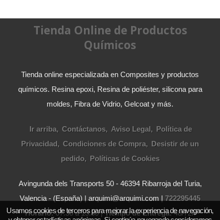
Tienda Online de Productos
Químicos
Tienda online especializada en Composites y productos
químicos. Resina epoxi, Resina de poliéster, silicona para
moldes, Fibra de Vidrio, Gelcoat y más.
Ir arriba
Contáctanos
Aviso Legal
Política de
Privacidad
Condiciones de Compra
Desistir de un
pedido
Políticas de Cookies
Avingunda dels Transports 50 - 46394 Ribarroja del Turia,
Valencia - (España) | arquimi@arquimi.com |
722295445
Usamos cookies de terceros para mejorar la experiencia de navegación,
Horario:
07:30 a 13:30 |
Tiempo de Entrega:
48/72h
y obtener estadísticas anónimas. Si continúa navegando consideramos