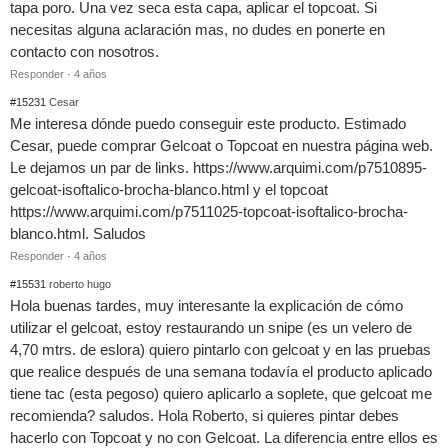
tapa poro. Una vez seca esta capa, aplicar el topcoat. Si
necesitas alguna aclaración mas, no dudes en ponerte en
contacto con nosotros.
Responder
·
4 años
#15231
Cesar
Me interesa dónde puedo conseguir este producto. Estimado
Cesar, puede comprar Gelcoat o Topcoat en nuestra página web.
Le dejamos un par de links. https://www.arquimi.com/p7510895-
gelcoat-isoftalico-brocha-blanco.html y el topcoat
https://www.arquimi.com/p7511025-topcoat-isoftalico-brocha-
blanco.html. Saludos
Responder
·
4 años
#15531
roberto hugo
Hola buenas tardes, muy interesante la explicación de cómo
utilizar el gelcoat, estoy restaurando un snipe (es un velero de
4,70 mtrs. de eslora) quiero pintarlo con gelcoat y en las pruebas
que realice después de una semana todavía el producto aplicado
tiene tac (esta pegoso) quiero aplicarlo a soplete, que gelcoat me
recomienda? saludos. Hola Roberto, si quieres pintar debes
hacerlo con Topcoat y no con Gelcoat. La diferencia entre ellos es