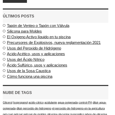
ÚLTIMOS POSTS
Tapón de Venteo o Tapón con Válvula
Silicona para Moldes
El Oxigeno Activo líquido en tu piscina
Precursores de Explosivos, nueva reglamentación 2021
Usos del Peroxido de Hidrógeno
Acido Acético, usos y aplicaciones
Usos del Ácido Nítrico
Ácido Sulfúrico, usos y aplicaciones
Usos de la Sosa Caustica
Cómo funciona una piscina
NUBE DE TAGS
Glicerol
Isopropanol
acido-citrico
acidulante
agua-oxigenada
control-PH
diluir-agua-
oxigenada
diluir-peroxido-de-hidrogeno
el-peroxido-de-hidrogeno-en-la-agricultura
gel-coat
gelcoat
gelcoat-de-moldes
glicerina
glycerine
isopropilico
jabon-de-glicerina