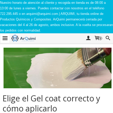
Nuestro horario de atención al cliente y recogida en tienda es de 08:00 a
13:00 de lunes a viernes. Puedes contactar con nosotros en el teléfono
722.295.445 o en
arquimi@arquimi.com
.| ARQUIMI, tu tienda online de
Productos Químicos y Composites. ArQuimi permanecerá cerrada por
vacaciones del 4 al 26 de agosto, ambos inclusive. A la vuelta se procesaran
los pedidos con normalidad.
0
Elige el Gel coat correcto y
cómo aplicarlo