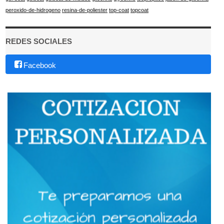
peroxido-de-hidrogeno
resina-de-poliester
top-coat
topcoat
REDES SOCIALES
Facebook