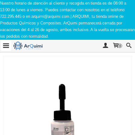
Nuestro horario de atención al cliente y recogida en tienda es de 08:00 a
13:00 de lunes a viernes. Puedes contactar con nosotros en el teléfono
722.295.445 o en
arquimi@arquimi.com
.| ARQUIMI, tu tienda online de
Productos Químicos y Composites. ArQuimi permanecerá cerrada por
vacaciones del 4 al 26 de agosto, ambos inclusive. A la vuelta se procesaran
los pedidos con normalidad.
0