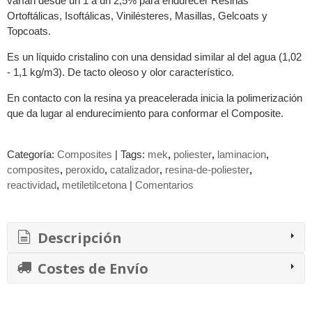
varían desde un 1 a un 2,5% para endurecer Resinas
Ortoftálicas, Isoftálicas, Vinilésteres, Masillas, Gelcoats y
Topcoats.
Es un líquido cristalino con una densidad similar al del agua (1,02
- 1,1 kg/m3). De tacto oleoso y olor característico.
En contacto con la resina ya preacelerada inicia la polimerización
que da lugar al endurecimiento para conformar el Composite.
Categoría:
Composites
|
Tags:
mek
poliester
laminacion
composites
peroxido
catalizador
resina-de-poliester
reactividad
metiletilcetona
|
Comentarios
Descripción
Costes de Envío