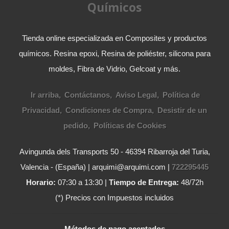
Químicos
Tienda online especializada en Composites y productos
químicos. Resina epoxi, Resina de poliéster, silicona para
moldes, Fibra de Vidrio, Gelcoat y más.
Ir arriba
Contáctanos
Aviso Legal
Política de
Privacidad
Condiciones de Compra
Desistir de un
pedido
Políticas de Cookies
Avingunda dels Transports 50 - 46394 Ribarroja del Turia,
Valencia - (España) | arquimi@arquimi.com |
722295445
Horario:
07:30 a 13:30 |
Tiempo de Entrega:
48/72h
(*) Precios con Impuestos incluidos
Métodos de pago aceptados